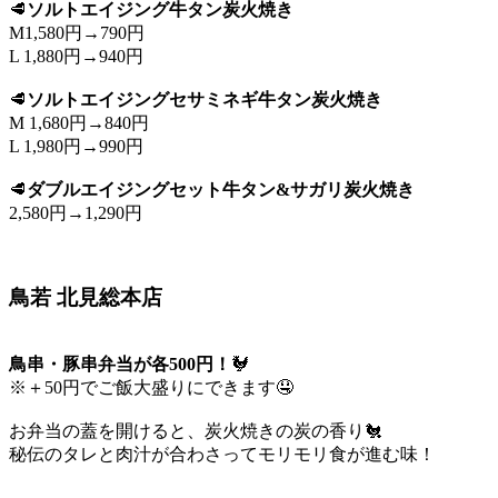
🥩
ソルトエイジング牛タン炭火焼き
M1,580円→790円
L 1,880円→940円
🥩
ソルトエイジングセサミネギ牛タン炭火焼き
M 1,680円→840円
L 1,980円→990円
🥩
ダブルエイジングセット牛タン&サガリ炭火焼き
2,580円→1,290円
鳥若 北見総本店
鳥串・豚串弁当が各500円！
🐓
※＋50円でご飯大盛りにできます🤤
お弁当の蓋を開けると、炭火焼きの炭の香り🐔
秘伝のタレと肉汁が合わさってモリモリ食が進む味！