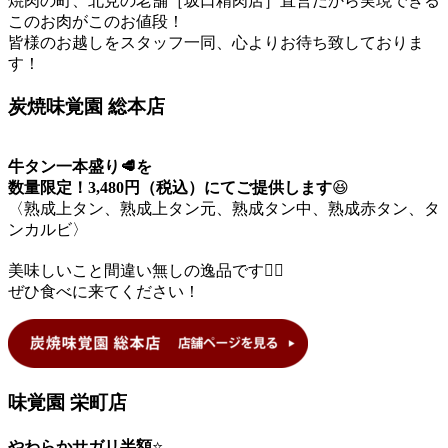
焼肉の町、北見の老舗［坂口精肉店］直営だから実現できる
このお肉がこのお値段！
皆様のお越しをスタッフ一同、心よりお待ち致しておりま
す！
炭焼味覚園 総本店
牛タン一本盛り🥩を
数量限定！3,480円（税込）にてご提供します
😆
〈熟成上タン、熟成上タン元、熟成タン中、熟成赤タン、タ
ンカルビ〉
美味しいこと間違い無しの逸品です🙆‍♂️
ぜひ食べに来てください！
味覚園 栄町店
やわらかサガリ半額
⭐️