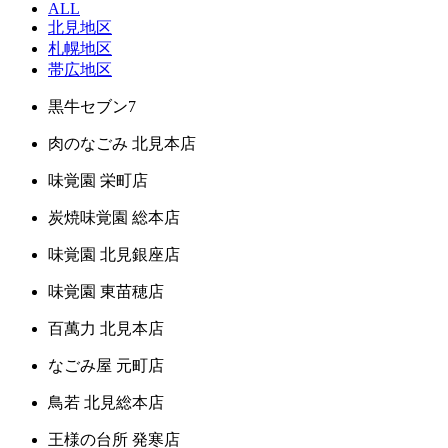
ALL
北見地区
札幌地区
帯広地区
黒牛セブン7
肉のなごみ 北見本店
味覚園 栄町店
炭焼味覚園 総本店
味覚園 北見銀座店
味覚園 東苗穂店
百萬力 北見本店
なごみ屋 元町店
鳥若 北見総本店
王様の台所 発寒店