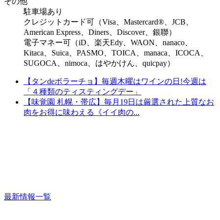
その他
駐車場あり
クレジットカード可（Visa、Mastercard®、JCB、
American Express、Diners、Discover、銀聯）
電子マネー可（iD、楽天Edy、WAON、nanaco、
Kitaca、Suica、PASMO、TOICA、manaca、ICOCA、
SUGOCA、nimoca、はやかけん、quicpay）
【タンdeボラーチョ】毎週木曜はワインの日!今週は
「４種類のティスティングデー」
【味覚園 札幌・帯広】毎月19日は厳選された上質なお
肉をお得に味わえる《イイ肉の...
最新情報一覧