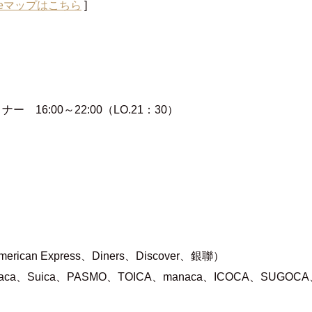
gleマップはこちら
]
ナー 16:00～22:00（LO.21：30）
can Express、Diners、Discover、銀聯）
ca、Suica、PASMO、TOICA、manaca、ICOCA、SUGO