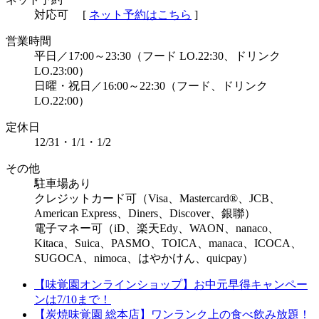
対応可
[
ネット予約はこちら
]
営業時間
平日／17:00～23:30（フード LO.22:30、ドリンク
LO.23:00）
日曜・祝日／16:00～22:30（フード、ドリンク
LO.22:00）
定休⽇
12/31・1/1・1/2
その他
駐車場あり
クレジットカード可（Visa、Mastercard®、JCB、
American Express、Diners、Discover、銀聯）
電子マネー可（iD、楽天Edy、WAON、nanaco、
Kitaca、Suica、PASMO、TOICA、manaca、ICOCA、
SUGOCA、nimoca、はやかけん、quicpay）
【味覚園オンラインショップ】お中元早得キャンペー
ンは7/10まで！
【炭焼味覚園 総本店】ワンランク上の食べ飲み放題！