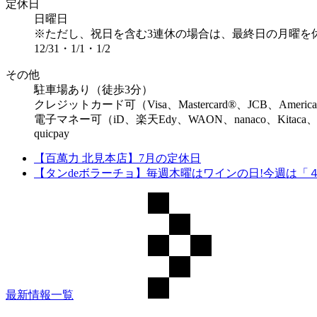
定休⽇
日曜日
※ただし、祝日を含む3連休の場合は、最終日の月曜を
12/31・1/1・1/2
その他
駐車場あり（徒歩3分）
クレジットカード可（Visa、Mastercard®、JCB、American 
電子マネー可（iD、楽天Edy、WAON、nanaco、Kitaca、
quicpay
【百萬力 北見本店】7月の定休日
【タンdeボラーチョ】毎週木曜はワインの日!今週は「
最新情報一覧