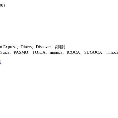
00）
）
Express、Diners、Discover、銀聯）
uica、PASMO、TOICA、manaca、ICOCA、SUGOCA、nimo
り