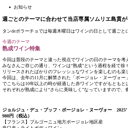
お知らせ
週ごとのテーマに合わせて当店専属ソムリエ島貫が
タンdeボラーチョでは毎週木曜日はワインの日として週ごと
今週のテーマ
熟成ワイン特集
今回は普段のテーマと違った視点でワインの日のテーマを考
みなさんご存じの通り、ワインは“熟成”という過程を経て徐
リリースされたばかりのフレッシュなワインを楽しむのも楽
今回は、去年の11月に解禁された「ボージョレ・ヌーヴォ
でこちらは10年以上の時が経過した赤ワインですがもともと
それぞれが熟成により“さらに美味しく”なっていますので、
ジョルジュ・デュ・ブッフ・ボージョレ・ヌーヴォー 2025’
980円（税込）
【フランス】ブルゴーニュ地方ボージョレ地区産
辛口赤・ライトボディワイン