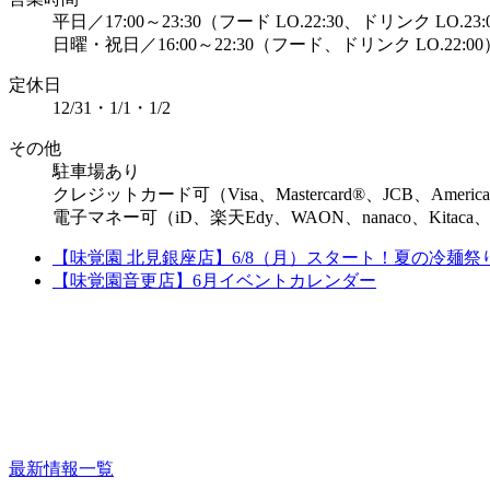
平日／17:00～23:30（フード LO.22:30、ドリンク LO.23:
日曜・祝日／16:00～22:30（フード、ドリンク LO.22:00
定休⽇
12/31・1/1・1/2
その他
駐車場あり
クレジットカード可（Visa、Mastercard®、JCB、American 
電子マネー可（iD、楽天Edy、WAON、nanaco、Kitaca、S
【味覚園 北見銀座店】6/8（月）スタート！夏の冷麺祭
【味覚園音更店】6月イベントカレンダー
最新情報一覧