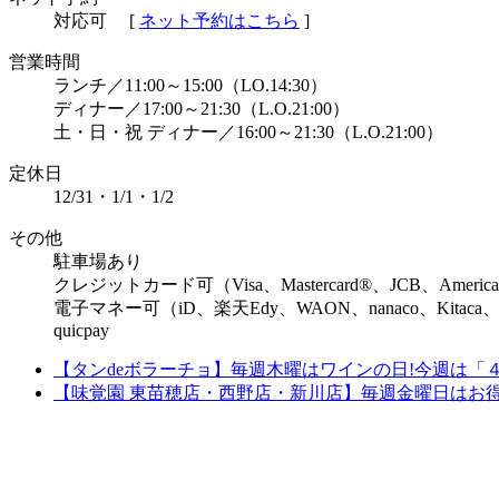
対応可
[
ネット予約はこちら
]
営業時間
ランチ／11:00～15:00（LO.14:30）
ディナー／17:00～21:30（L.O.21:00）
土・日・祝 ディナー／16:00～21:30（L.O.21:00）
定休⽇
12/31・1/1・1/2
その他
駐車場あり
クレジットカード可（Visa、Mastercard®、JCB、American 
電子マネー可（iD、楽天Edy、WAON、nanaco、Kitaca、
quicpay
【タンdeボラーチョ】毎週木曜はワインの日!今週は「
【味覚園 東苗穂店・西野店・新川店】毎週金曜日はお