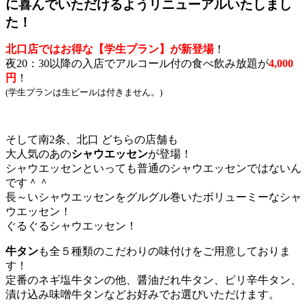
に喜んでいただけるようリニューアルいたしまし
た！
北口店ではお得な【学生プラン】が新登場
！
夜20：30以降の入店でアルコール付の食べ飲み放題が
4,000
円
！
(学生プランは生ビールは付きません。)
そして南2条、北口 どちらの店舗も
大人気の
あの
シャウエッセン
が登場！
シャウエッセンといっても普通のシャウエッセンではないん
です＾＾
長～いシャウエッセンをグルグル巻いたボリューミーなシャ
ウエッセン！
ぐるぐるシャウエッセン！
牛タン
も全５種類のこだわりの味付けをご用意しておりま
す！
定番のネギ塩牛タンの他、醤油だれ牛タン、ピリ辛牛タン、
漬け込み味噌牛タンなどお好みでお選びいただけます。