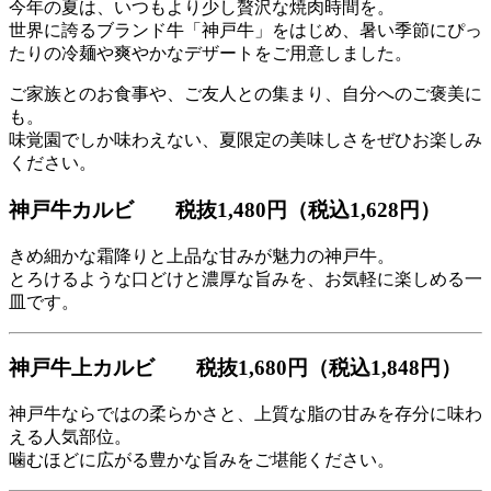
今年の夏は、いつもより少し贅沢な焼肉時間を。
世界に誇るブランド牛「神戸牛」をはじめ、暑い季節にぴっ
たりの冷麺や爽やかなデザートをご用意しました。
ご家族とのお食事や、ご友人との集まり、自分へのご褒美に
も。
味覚園でしか味わえない、夏限定の美味しさをぜひお楽しみ
ください。
神戸牛カルビ
税抜1,480円（税込1,628円）
きめ細かな霜降りと上品な甘みが魅力の神戸牛。
とろけるような口どけと濃厚な旨みを、お気軽に楽しめる一
皿です。
神戸牛上カルビ
税抜1,680円（税込1,848円）
神戸牛ならではの柔らかさと、上質な脂の甘みを存分に味わ
える人気部位。
噛むほどに広がる豊かな旨みをご堪能ください。