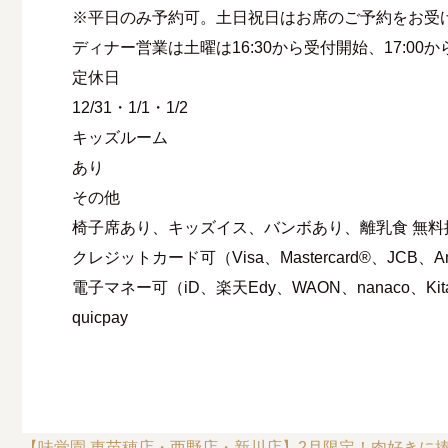
※平日のみ予約可。土日祝日はお席のご予約をお受
ディナー営業は土曜は16:30から受付開始、17:00
定休⽇
12/31・1/1・1/2
キッズルーム
あり
その他
椅子席あり、キッズイス、バンボあり、離乳食 無料
クレジットカード可（Visa、Mastercard®、JCB、Ameri
電子マネー可（iD、楽天Edy、WAON、nanaco、Kita
quicpay
【味覚園 東苗穂店・西野店・新川店】2月限定！肉好きに捧