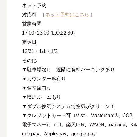
ネット予約
対応可
[
ネット予約はこちら
]
営業時間
17:00~23:00 (L.O.22:30)
定休⽇
12/31・1/1・1/2
その他
▼駐車場なし 近隣に有料パーキングあり
▼カウンター席有り
▼個室席有り
▼喫煙ルームあり
▼ダブル換気システムで空気がクリーン！
▼クレジットカード可（Visa、Mastercard®、JCB、Ame
電子マネー可（iD、楽天Edy、WAON、nanaco、Kita
quicpay、Apple-pay、google-pay