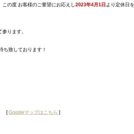
、この度 お客様のご要望にお応えし
2023年4月1日
より定休日を
て参ります。
待ち致しております！
F
[
Googleマップはこちら
]