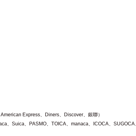
rican Express、Diners、Discover、銀聯）
ca、Suica、PASMO、TOICA、manaca、ICOCA、SUGO